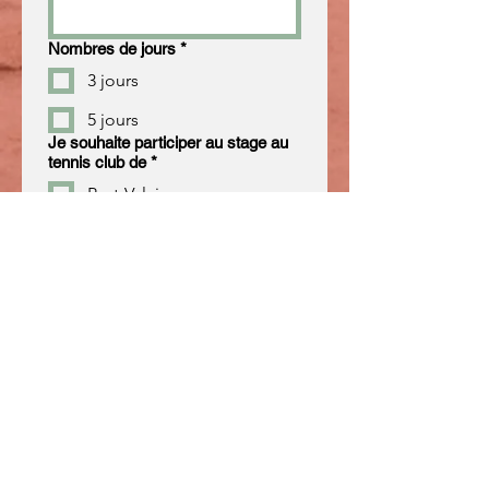
Nombres de jours
*
3 jours
5 jours
Je souhaite participer au stage au
tennis club de
*
Port-Valais
Vouvry
Niveau collectif
Débutant 1h
Moyen 1h30
Avancé 2h
Niveau individuel
1h
1h30