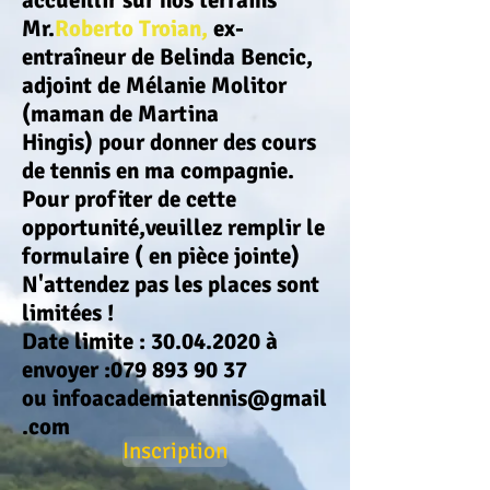
accueillir sur nos terrains
Mr.
Roberto Troian,
ex-
entraîneur de Belinda Bencic,
adjoint de Mélanie Molitor
(maman de Martina
Hingis) pour donner des cours
de tennis en ma compagnie.
Pour profiter de cette
opportunité,veuillez remplir le
formulaire ( en pièce jointe)
N'attendez pas les places sont
limitées !
Date limite :
30.04.2020
à
envoyer :
079 893 90 37
ou
infoacademiatennis@gmail
.com
Inscription