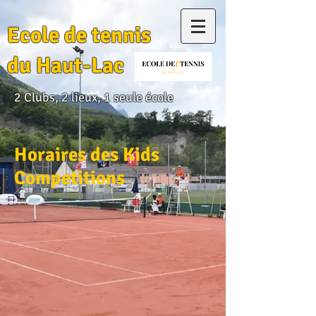
Ecole de tennis
du Haut-Lac
2 Clubs, 2 lieux, 1 seule école
Horaires des Kids
Competitions