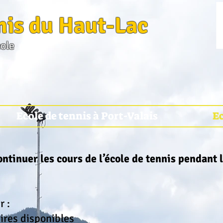
nis du Haut-Lac
cole
Ecole de tennis à Port-Valais
Ec
ontinuer les cours de l’école de tennis pendant 
r :
aires disponibles