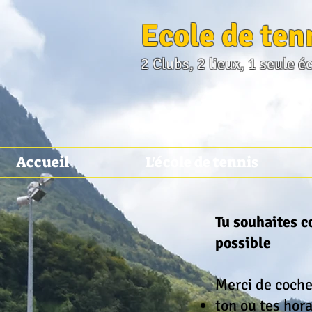
Ecole de ten
2 Clubs, 2 lieux, 1 seule é
Accueil
L'école de tennis
Tu souhaites c
possible
Merci de coche
ton ou tes hor