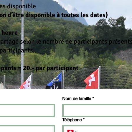
 es disponible
on d’être disponible à toutes les dates)
 / heure
partagé selon le nombre de participants présents
articipants.
ipants = 20.- par participant
Nom de famille
*
Téléphone
*