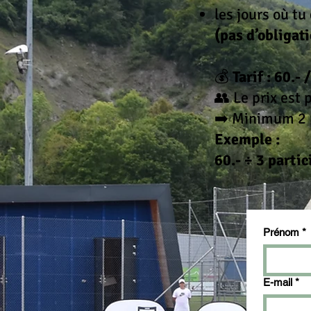
les jours où tu
(pas d’obligati
💰
Tarif : 60.-
👥 Le prix est 
➡️ Minimum 2 p
Exemple :
60.- ÷ 3 partic
Prénom
*
E-mail
*