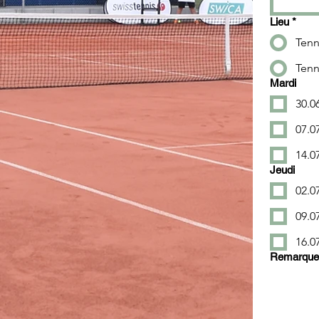
Lieu
*
Tenn
Tenn
Mardi
30.0
07.0
14.0
Jeudi
02.0
09.0
16.0
Remarque