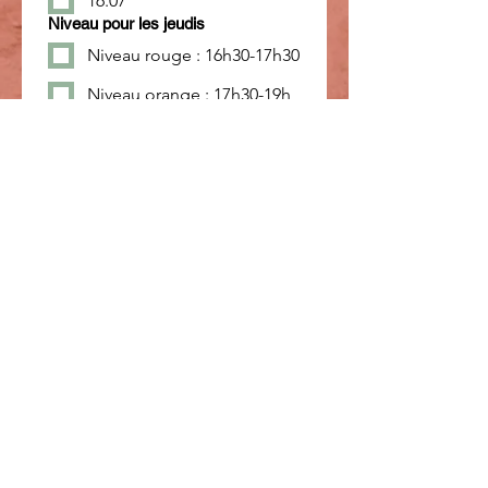
16.07
Niveau pour les jeudis
Niveau rouge : 16h30-17h30
Niveau orange : 17h30-19h
Niveau compétition et
adultes : 19h-21h
Remarques :
Signature
*
Le mode de dessin a été sélectionné. Le dessin nécessite une souris ou un pavé tactile. P