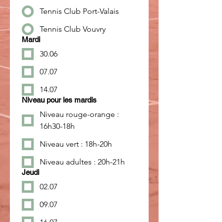
Tennis Club Port-Valais
Tennis Club Vouvry
Mardi
30.06
07.07
14.07
Niveau pour les mardis
Niveau rouge-orange :
16h30-18h
Niveau vert : 18h-20h
Niveau adultes : 20h-21h
Jeudi
02.07
09.07