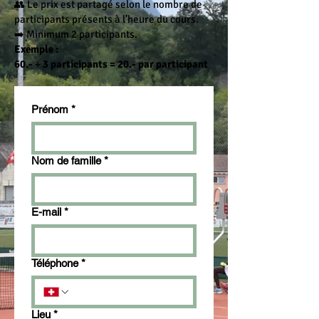
👥 Le prix est partagé selon le nombre de
participants présents à l’heure du cours.
➡️ Minimum 2 participants.
Exemple :
60.- ÷ 3 participants = 20.- par participant
Prénom
*
Nom de famille
*
E-mail
*
Téléphone
*
Lieu
*