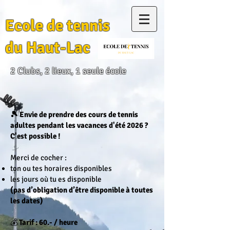
Ecole de tennis
du Haut-Lac
2 Clubs, 2 lieux, 1 seule école
🎾 Envie de prendre des cours de tennis
adultes pendant les vacances d'été 2026 ?
C'est possible !
Merci de cocher :
ton ou tes horaires disponibles
les jours où tu es disponible
(pas d’obligation d’être disponible à toutes
les dates)
💰
Tarif : 60.- / heure