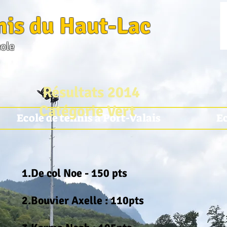
nis du Haut-Lac
cole
Résultats 2014
Catégorie Vert
Ecole de tennis à Port-Valais
Ec
1.De col Noe - 150 pts
2.Bouvier Axelle : 110pts