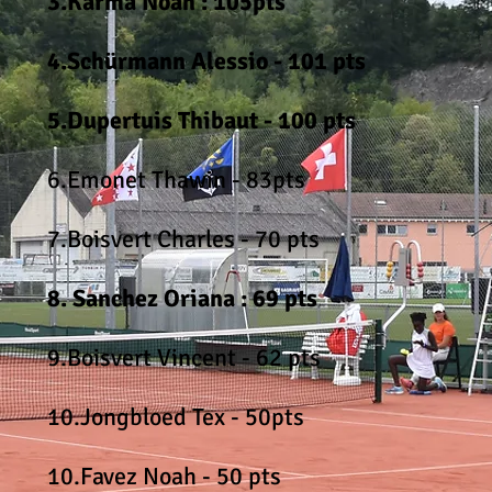
3.Karma Noah : 105pts
4.Schürmann Alessio - 101 pts
5.Dupertuis Thibaut - 100 pts
6.Emonet Thawin - 83pts
7.Boisvert Charles - 70 pts
8. Sanchez Oriana : 69 pts
9.Boisvert Vincent - 62 pts
10.Jongbloed Tex - 50pts
10.Favez Noah - 50 pts